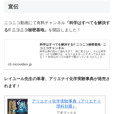
宣伝
ニコニコ動画にて有料チャンネル
「科学はすべてを解決す
る!! ニコニコ秘密基地」
を開設しました！
科学はすべてを解決する!! ニコニコ秘密基地 - ニ
コニコチャンネル
科学は身の回りに溢れすぎて、逆に見えない。そんな科学
はしっかり紐解けば、セカイはまるっとチガってみえるか
も！？ 科学はすべての地平で繋がっている だからこそマ
ッドサイエンスから科...
ch.nicovideo.jp
レイユール先生の単著、アリエナイ化学実験事典が発売さ
れます！
アリエナイ化学実験事典（アリエナイ
理科別冊）
三才ブックス