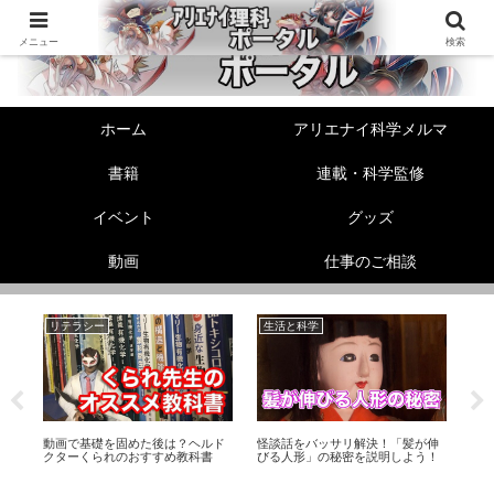
メニュー
検索
ホーム
アリエナイ科学メルマ
書籍
連載・科学監修
イベント
グッズ
動画
仕事のご相談
リテラシー
生活と科学
機
【
素
リ
動画で基礎を固めた後は？ヘルド
怪談話をバッサリ解決！「髪が伸
ス
クターくられのおすすめ教科書
びる人形」の秘密を説明しよう！