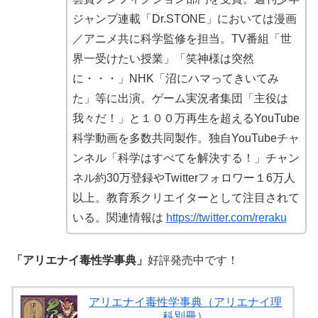
ジャンプ連載「Dr.STONE」においては漫画
／アニメ共に科学監修を担当。TV番組「世
界一受けたい授業」「笑神様は突然
に・・・」NHK「沼にハマってきいてみ
た」等に出演。ゲーム実況者集団「主役は
我々だ！」と１００万再生を超えるYouTube
科学動画を多数共同製作。独自YouTubeチャ
ンネル「科学はすべてを解決する！」チャン
ネル約30万登録やTwitterフォロワー１6万人
以上。教育系クリエイターとして注目されて
いる。関連情報は
https://twitter.com/reraku
「アリエナイ毒性学事典」
好評発売中です！
アリエナイ毒性学事典（アリエナイ理
科別冊）