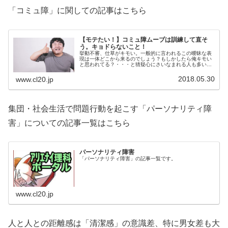
「コミュ障」に関しての記事はこちら
【モテたい！】コミュ障ムーブは訓練して直そ
う。キョドらないこと！
挙動不審、仕草がキモい。一般的に言われるこの曖昧な表
現は一体どこから来るのでしょう？もしかしたら俺キモい
と思われてる？・・・と猜疑心にさいなまれる人も多いわ
けですが、一体全体何をどうしたらキモくなって不気味さ
がでてしまうのでしょうか？
2018.05.30
www.cl20.jp
集団・社会生活で問題行動を起こす「パーソナリティ障
害」についての記事一覧はこちら
パーソナリティ障害
「パーソナリティ障害」の記事一覧です。
www.cl20.jp
人と人との距離感は「清潔感」の意識差、特に男女差も大