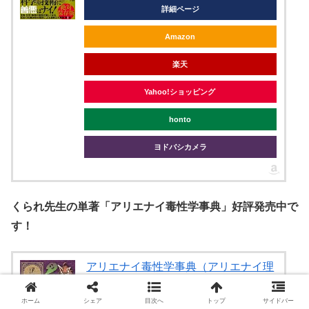
詳細ページ
Amazon
楽天
Yahoo!ショッピング
honto
ヨドバシカメラ
くられ先生の単著「アリエナイ毒性学事典」好評発売中で
す！
アリエナイ毒性学事典（アリエナイ理
科別冊）
三才ブックス
ホーム
シェア
目次へ
トップ
サイドバー