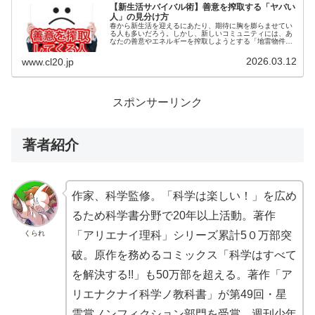
【新生活サバイバル術】善意を搾取する「ヤバい
人」の見分け方
春から新生活を迎えるにあたり、期待に胸を膨らませてい
る人も多いだろう。しかし、新しいコミュニティには、あ
なたの善意やエネルギーを搾取しようとする「地雷物件」
が潜んでいることも少なくない。今回はそんな「ヤバい
人」の見分け方の話をします。
2026.03.12
www.cl20.jp
スポンサーリンク
著者紹介
作家、科学監修。「科学は楽しい！」を広め
るため科学書分野で20年以上活動。著作
くられ
「アリエナイ理科」シリーズ累計5０万部突
破。原作を務めるコミックス「科学はすべて
を解決する!!」も50万部を超える。著作「ア
リエナクナイ科学ノ教科書」が第49回・星
雲賞ノンフィクション部門を受賞。週刊少年