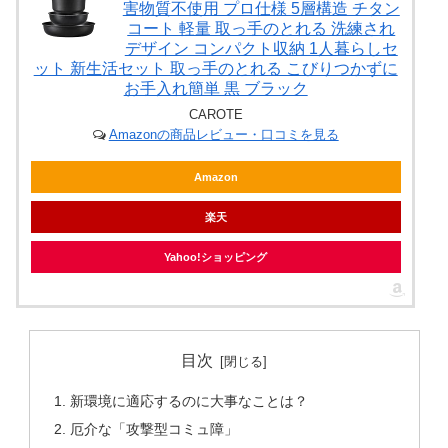
害物質不使用 プロ仕様 5層構造 チタン
コート 軽量 取っ手のとれる 洗練され
デザイン コンパクト収納 1人暮らしセ
ット 新生活セット 取っ手のとれる こびりつかずに
お手入れ簡単 黒 ブラック
CAROTE
Amazonの商品レビュー・口コミを見る
Amazon
楽天
Yahoo!ショッピング
目次
新環境に適応するのに大事なことは？
厄介な「攻撃型コミュ障」