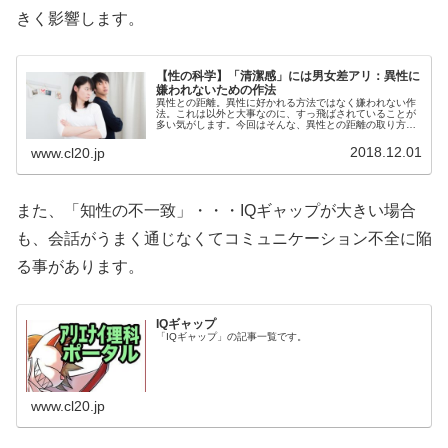
きく影響します。
【性の科学】「清潔感」には男女差アリ：異性に
嫌われないための作法
異性との距離。異性に好かれる方法ではなく嫌われない作
法。これは以外と大事なのに、すっ飛ばされていることが
多い気がします。今回はそんな、異性との距離の取り方に
ついて、最低限気を付けたい事を社会心理学的に見ていこ
うかと思います。
2018.12.01
www.cl20.jp
また、「知性の不一致」・・・IQギャップが大きい場合
も、会話がうまく通じなくてコミュニケーション不全に陥
る事があります。
IQギャップ
「IQギャップ」の記事一覧です。
www.cl20.jp