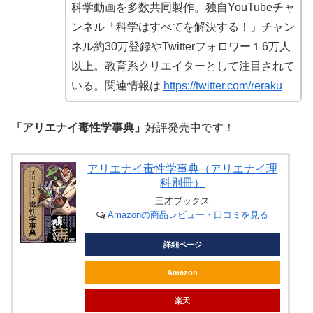
科学動画を多数共同製作。独自YouTubeチャ
ンネル「科学はすべてを解決する！」チャン
ネル約30万登録やTwitterフォロワー１6万人
以上。教育系クリエイターとして注目されて
いる。関連情報は
https://twitter.com/reraku
「アリエナイ毒性学事典」
好評発売中です！
アリエナイ毒性学事典（アリエナイ理
科別冊）
三才ブックス
Amazonの商品レビュー・口コミを見る
詳細ページ
Amazon
楽天