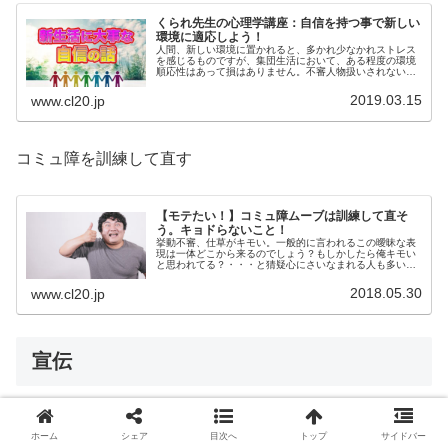
くられ先生の心理学講座：自信を持つ事で新しい
環境に適応しよう！
人間、新しい環境に置かれると、多かれ少なかれストレス
を感じるものですが、集団生活において、ある程度の環境
順応性はあって損はありません。不審人物扱いされないた
めには、まずは挙動不審ではないこと、つまり自信を持っ
て堂々としていることが重要です。
2019.03.15
www.cl20.jp
コミュ障を訓練して直す
【モテたい！】コミュ障ムーブは訓練して直そ
う。キョドらないこと！
挙動不審、仕草がキモい。一般的に言われるこの曖昧な表
現は一体どこから来るのでしょう？もしかしたら俺キモい
と思われてる？・・・と猜疑心にさいなまれる人も多いわ
けですが、一体全体何をどうしたらキモくなって不気味さ
がでてしまうのでしょうか？
2018.05.30
www.cl20.jp
宣伝
ニコニコ動画にて有料チャンネル
「科学はすべてを解決す
ホーム
シェア
目次へ
トップ
サイドバー