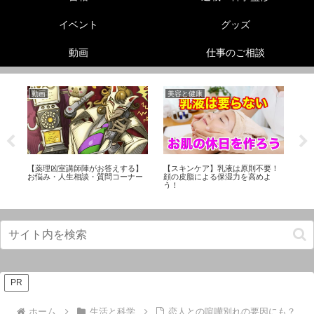
イベント
グッズ
動画
仕事のご相談
動画
美容と健康
機
性
【薬理凶室講師陣がお答えする】
【スキンケア】乳液は原則不要！
【機
ら
お悩み・人生相談・質問コーナー
顔の皮脂による保湿力を高めよ
ズ
う！
PR
ホーム
生活と科学
恋人との喧嘩別れの要因にも？