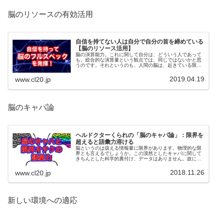
脳のリソースの有効活用
自信を持てない人は自分で自分の首を締めている
【脳のリソース活用】
脳の演算能力。これに関して自分は、どういう人であって
も、総合的な演算量という観点では、同じではないかと思
うのです。それというのも、人間の脳は、起きている限り
は割とフル稼働しているから。今回はこの、脳のリソース
の振り分けについて触れます。
2019.04.19
www.cl20.jp
脳のキャパ論
ヘルドクターくられの「脳のキャパ論」：限界を
超えると語彙力溶ける
脳というのは扱える情報量に限界があります。物理的な限
界とも言えるでしょうか。この漠然としたキャパに関して
きちんとした科学的裏付け、データはありません。故に今
回の話は自分の経験則による独断と偏見に基づいた、持論
の紹介となります。
2018.11.26
www.cl20.jp
新しい環境への適応