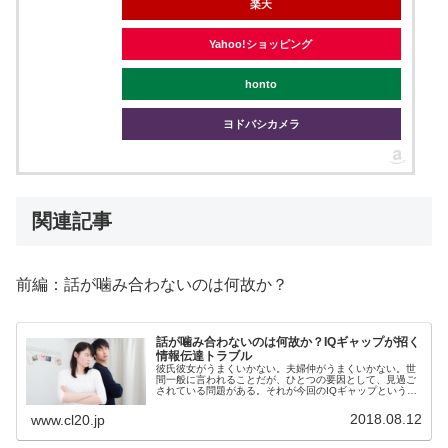
楽天
Yahoo!ショッピング
honto
ヨドバシカメラ
関連記事
前編：話が噛み合わないのは何故か？
話が噛み合わないのは何故か？IQギャップが招く
情報伝達トラブル
彼氏彼女がうまくいかない。夫婦仲がうまくいかない。世
間一般に言われることだが、ひとつの要因として、見過ご
されている問題がある。それが今回のIQギャップというも
の。IQギャップというのは、言うなれば性格の不一致なら
ぬ、知性の不一致。
2018.08.12
www.cl20.jp