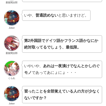
亜留間次郎
いや、
普通読めない
と思いますけど。
Joker
第2外国語でドイツ語かフランス語かなにか
絶対取ってるでしょう、最低限。
亜留間次郎
いやいや、
あれは一夜漬けでなんとかしのぐ
モノ
であってあにょにょ・・・
くられ
習ったことを全部覚えている人の方が少なく
ないですか？
Joker