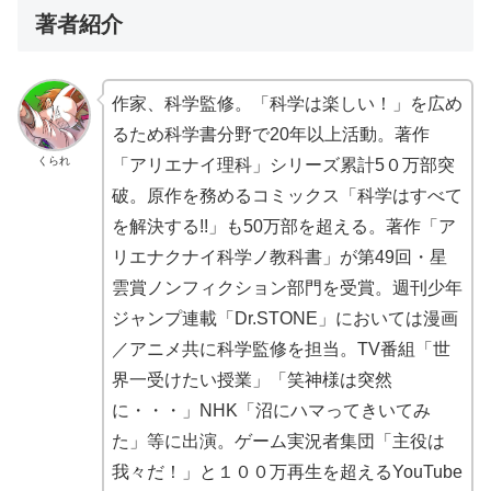
著者紹介
作家、科学監修。「科学は楽しい！」を広め
るため科学書分野で20年以上活動。著作
くられ
「アリエナイ理科」シリーズ累計5０万部突
破。原作を務めるコミックス「科学はすべて
を解決する!!」も50万部を超える。著作「ア
リエナクナイ科学ノ教科書」が第49回・星
雲賞ノンフィクション部門を受賞。週刊少年
ジャンプ連載「Dr.STONE」においては漫画
／アニメ共に科学監修を担当。TV番組「世
界一受けたい授業」「笑神様は突然
に・・・」NHK「沼にハマってきいてみ
た」等に出演。ゲーム実況者集団「主役は
我々だ！」と１００万再生を超えるYouTube