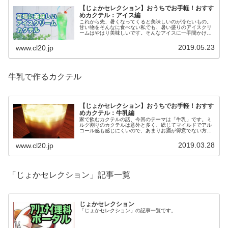
【じょかセレクション】おうちでお手軽！おすす
めカクテル：アイス編
これから先、暑くなってくると美味しいのが冷たいもの。
甘い物をそんなに食べない私でも、暑い盛りのアイスクリ
ームはやはり美味しいです。そんなアイスに一手間かけて
さらに美味しい、アイスクリームとカクテルの組み合わせ
を見ていこうと思います。
2019.05.23
www.cl20.jp
牛乳で作るカクテル
【じょかセレクション】おうちでお手軽！おすす
めカクテル：牛乳編
家で飲むカクテルの話、今回のテーマは「牛乳」です。ミ
ルク割りのカクテルは意外と多く、総じてマイルドでアル
コール感も感じにくいので、あまりお酒が得意でない方に
もおすすめ。女性受けも狙っております（笑）。豆乳やホ
ットミルクでも美味しいですよ。
2019.03.28
www.cl20.jp
「じょかセレクション」記事一覧
じょかセレクション
「じょかセレクション」の記事一覧です。