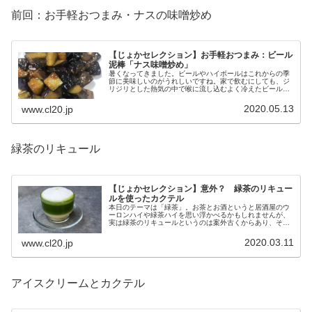
前回：お手軽おつまみ・ナスの味噌炒め
【じょかセレクション】お手軽おつまみ：ビール
泥棒「ナス味噌炒め」
暑くなってきました。ビールやハイボールはこれからの季
節に美味しいのがうれしいですね。家で飲むにしても、ジ
リジリとした熱気の中で喉に流し込むよく冷えたビールは
格別です。そんなわけで、今回はビールやハイボールに合
うお手軽おつまみをご紹介します。
2020.05.13
www.cl20.jp
緑茶のリキュール
【じょかセレクション】意外？ 緑茶のリキュー
ルを使ったカクテル
本日のテーマは「緑茶」。お茶とお酒というと居酒屋のウ
ーロンハイや緑茶ハイを思い浮かべるかもしれませんが、
実は緑茶のリキュールというのは案外古くからあり、それ
を使ったカクテルも色々あります。「大人の抹茶ミルク」
を楽しみませんか？
2020.03.11
www.cl20.jp
アイスクリームとカクテル