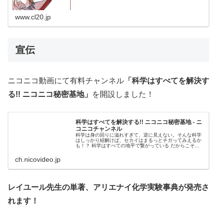
www.cl20.jp
宣伝
ニコニコ動画にて有料チャンネル
「科学はすべてを解決す
る!! ニコニコ秘密基地」
を開設しました！
科学はすべてを解決する!! ニコニコ秘密基地 - ニ
コニコチャンネル
科学は身の回りに溢れすぎて、逆に見えない。そんな科学
はしっかり紐解けば、セカイはまるっとチガってみえるか
も！？ 科学はすべての地平で繋がっている だからこそマ
ッドサイエンスから科...
ch.nicovideo.jp
レイユール先生の単著、アリエナイ化学実験事典が発売さ
れます！