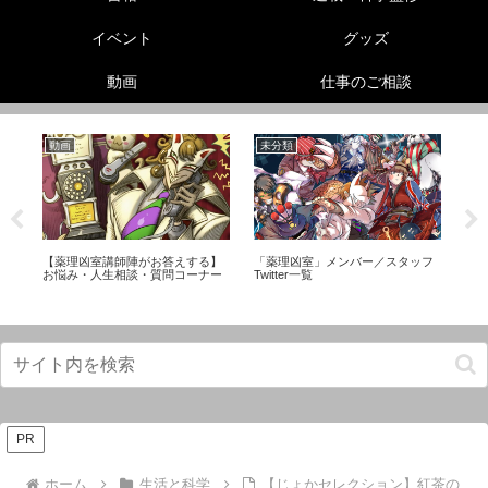
イベント
グッズ
動画
仕事のご相談
動画
未分類
生
非
ュ
【薬理凶室講師陣がお答えする】
「薬理凶室」メンバー／スタッフ
エ
タ
お悩み・人生相談・質問コーナー
Twitter一覧
メ
PR
ホーム
生活と科学
【じょかセレクション】紅茶の