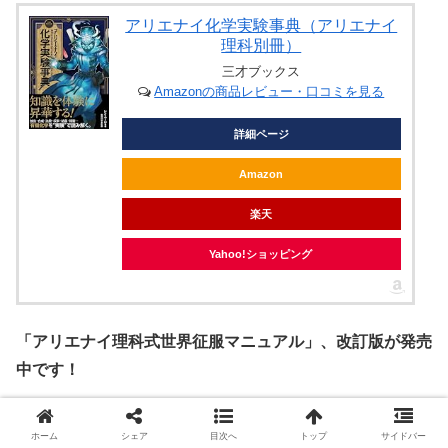
アリエナイ化学実験事典（アリエナイ
理科別冊）
三才ブックス
Amazonの商品レビュー・口コミを見る
詳細ページ
Amazon
楽天
Yahoo!ショッピング
「アリエナイ理科式世界征服マニュアル」、改訂版が発売
中です！
アリエナイ理科式世界征服マニュアル
ホーム
シェア
目次へ
トップ
サイドバー