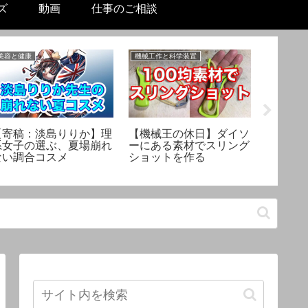
ズ
動画
仕事のご相談
美容と健康
機械工作と科学装置
美容と健康
【寄稿：淡島りりか】理
【機械王の休日】ダイソ
【スキ
系女子の選ぶ、夏場崩れ
ーにある素材でスリング
則不要
ない調合コスメ
ショットを作る
保湿力