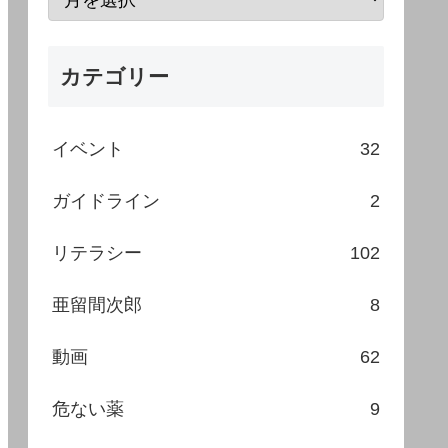
カテゴリー
イベント
32
ガイドライン
2
リテラシー
102
亜留間次郎
8
動画
62
危ない薬
9