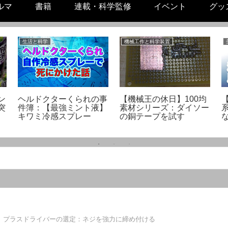
ルマ
書籍
連載・科学監修
イベント
グッ
生活と科学
機械工作と科学装置
ン
ヘルドクターくられの事
【機械王の休日】100均
突
件簿：【最強ミント液】
素材シリーズ：ダイソー
キワミ冷感スプレー
の銅テープを試す
】プラスドライバーの選定：ネジを強力に締め付ける