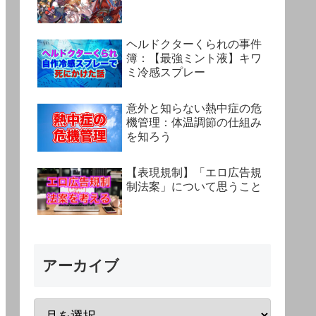
ヘルドクターくられの事件
簿：【最強ミント液】キワ
ミ冷感スプレー
意外と知らない熱中症の危
機管理：体温調節の仕組み
を知ろう
【表現規制】「エロ広告規
制法案」について思うこと
アーカイブ