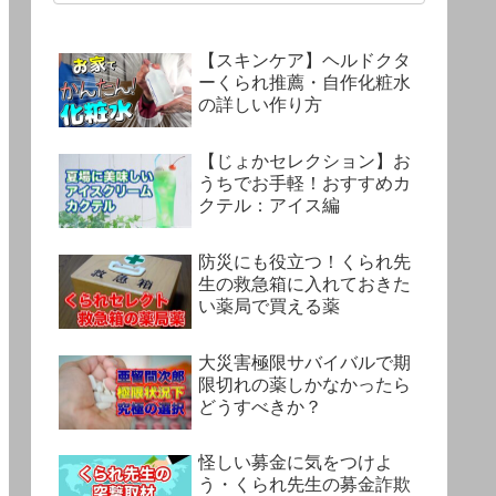
【スキンケア】ヘルドクタ
ーくられ推薦・自作化粧水
の詳しい作り方
【じょかセレクション】お
うちでお手軽！おすすめカ
クテル：アイス編
防災にも役立つ！くられ先
生の救急箱に入れておきた
い薬局で買える薬
大災害極限サバイバルで期
限切れの薬しかなかったら
どうすべきか？
怪しい募金に気をつけよ
う・くられ先生の募金詐欺