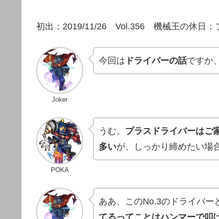
初出：2019/11/26 Vol.356 機械王の
今回は
ドライバーの話
ですか、
Joker
うむ。
プラスドライバーはご家
多い
が、しっかり締めたい場
POKA
ああ、このNo.3のドライバ
てるってことはハンマーで叩