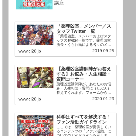
講座
「薬理凶室」メンバー／ス
タッフ Twitter一覧
「薬理凶室」メンバーおよびスタ
ッフのTwitter一覧です。薬理凶室
所長・くられ氏による各々のメン
バーの一言紹介付き。Twitterへの
2019.09.25
www.cl20.jp
リンクの下にあるフォローボタン
を押すとそのままフォローできま
す。
【薬理凶室講師陣がお答え
する】お悩み・人生相談・
質問コーナー
薬理凶室講師陣が、あなたのお悩
み・人生相談・質問に（たぶん）
答えてくれます。フォームからお
送りいただいた相談は、順次、動
2020.01.23
www.cl20.jp
画として公開される予定（時期未
定）！ どうぞお気軽にご質問く
ださい。
科学はすべてを解決する！
ファン活動ガイドライン
ここでは、薬理凶室が提供してい
るコンテンツの「ファン活動」に
ついてのガイドラインを示しま