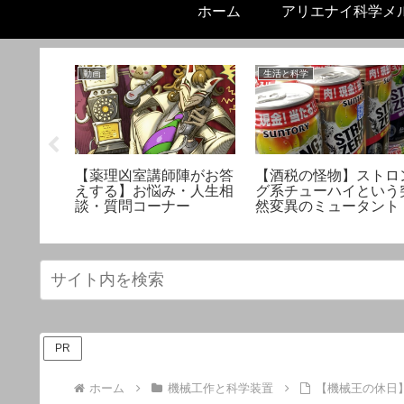
ホーム
アリエナイ科学メ
動画
生活と科学
ンバー／
【薬理凶室講師陣がお答
【酒税の怪物】ストロ
r一覧
えする】お悩み・人生相
グ系チューハイという
談・質問コーナー
然変異のミュータント
PR
ホーム
機械工作と科学装置
【機械王の休日