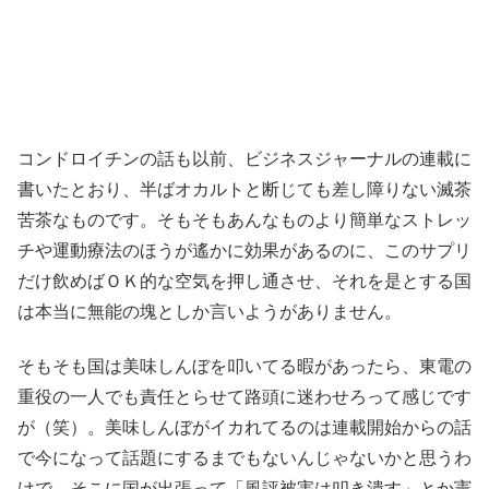
コンドロイチンの話も以前、ビジネスジャーナルの連載に
書いたとおり、半ばオカルトと断じても差し障りない滅茶
苦茶なものです。そもそもあんなものより簡単なストレッ
チや運動療法のほうが遙かに効果があるのに、このサプリ
だけ飲めばＯＫ的な空気を押し通させ、それを是とする国
は本当に無能の塊としか言いようがありません。
そもそも国は美味しんぼを叩いてる暇があったら、東電の
重役の一人でも責任とらせて路頭に迷わせろって感じです
が（笑）。美味しんぼがイカれてるのは連載開始からの話
で今になって話題にするまでもないんじゃないかと思うわ
けで、そこに国が出張って「風評被害は叩き潰す」とか憲