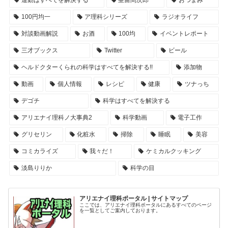
100円均一
ア理科シリーズ
ラジオライフ
対談動画解説
お酒
100均
イベントレポート
三才ブックス
Twitter
ビール
ヘルドクターくられの科学はすべてを解決する!!
添加物
動画
個人情報
レシピ
健康
ツナっち
デゴチ
科学はすべてを解決する
アリエナイ理科ノ大事典2
科学動画
電子工作
グリセリン
化粧水
掃除
睡眠
美容
コミカライズ
我々だ！
ケミカルクッキング
淡島りりか
科学の目
アリエナイ理科ポータル | サイトマップ
ここでは、アリエナイ理科ポータルにあるすべてのページ
を一覧としてご案内しております。