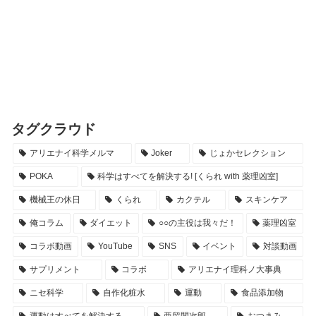
タグクラウド
アリエナイ科学メルマ
Joker
じょかセレクション
POKA
科学はすべてを解決する! [くられ with 薬理凶室]
機械王の休日
くられ
カクテル
スキンケア
俺コラム
ダイエット
○○の主役は我々だ！
薬理凶室
コラボ動画
YouTube
SNS
イベント
対談動画
サプリメント
コラボ
アリエナイ理科ノ大事典
ニセ科学
自作化粧水
運動
食品添加物
運動はすべてを解決する
亜留間次郎
おつまみ