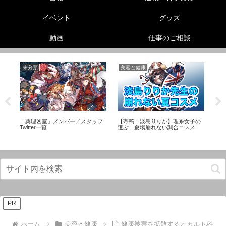
イベント
グッズ
動画
仕事のご相談
未分類
美容と健康
リ
「薬理凶室」メンバー／スタッフ
【寄稿：淡島りりか】理系女子の
動
Twitter一覧
選ぶ、夏場崩れない調合コスメ
ク
PR
ホーム
美容と健康
健康被害を拡散するオカルト科