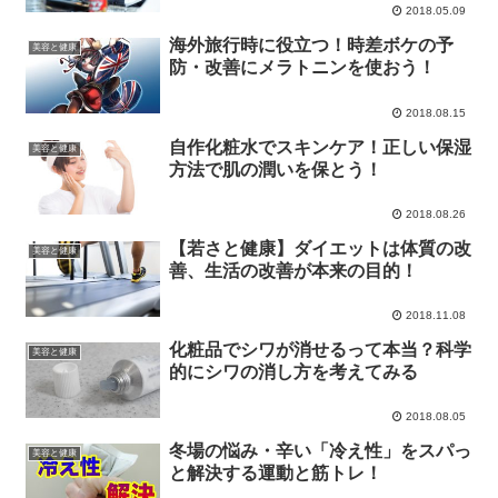
2018.05.09
海外旅行時に役立つ！時差ボケの予
美容と健康
防・改善にメラトニンを使おう！
2018.08.15
自作化粧水でスキンケア！正しい保湿
美容と健康
方法で肌の潤いを保とう！
2018.08.26
【若さと健康】ダイエットは体質の改
美容と健康
善、生活の改善が本来の目的！
2018.11.08
化粧品でシワが消せるって本当？科学
美容と健康
的にシワの消し方を考えてみる
2018.08.05
冬場の悩み・辛い「冷え性」をスパっ
美容と健康
と解決する運動と筋トレ！