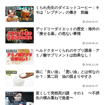
くられ先生のダイエットコーヒー：キ
美容と健康
モは「レプチン」の働き 前編
2019.02.07
デッドリーダイエットの歴史：海外の
美容と健康
「痩せる薬」の危ない事情
2018.06.10
ヘルドクターくられのサプリ講座・ア
美容と健康
ミノ酸サプリメントは効果なし！
2018.11.29
体に「良い油」「悪い油」とは何なの
美容と健康
か？：第二回 油の固まりやすさ
2019.01.27
若くして突然死の謎 その１ 〜不摂
美容と健康
生の積み重ねで急逝〜