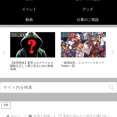
イベント
グッズ
動画
仕事のご相談
美容と健康
未分類
生
【新型肺炎】新型コロナウイルス
「薬理凶室」メンバー／スタッフ
怪
て
騒動を正しく乗り切るための基礎
Twitter一覧
び
知識
PR
ホーム
生活と科学
意外と知らない包丁の選び方・