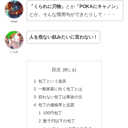
「くられに刃物」
とか
「POKAにキャノン」
とか、そんな慣用句ができたりして・・・
Joker
人を危ない奴みたいに言わない！
くられ
目次
包丁という道具
一般家庭に向く包丁とは
切れない包丁は事故の元
包丁の価格帯と品質
100円包丁
数千円以下の包丁