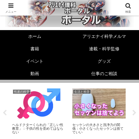
メニュー
検索
ホーム
アリエナイ科学メルマ
書籍
連載・科学監修
イベント
グッズ
動画
仕事のご相談
性差の科学
生活と科学
機
ら
ヘルドクターくられの「正しい性
セッケンの大きさと洗浄力の関
【
り
教育」：子供の性を歪めてはなら
係：小さくなったセッケンは捨て
素
ない
ていい