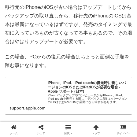
移行元のiPhoneのiOSが古い場合はアップデートしてから
バックアップの取り直しから。移行先のiPhoneのiOSは基
本は最新になっているはずですが、発売のタイミングで最
初に入っているものが古くなってる事もあるので、その場
合はやはりアップデートが必要です。
この場合、PCからの復元の場合はちょっと面倒な手順を
踏む事になります。
iPhone、iPad、iPod touchの復元時に新しいバ
ージョンのiOSまたはiPadOSが必要な場合 -
Apple サポート (日本)
iCloudバックアップやコンピュータからiPhone、iPad、
iPod touchを復元する際に、デバイスに新しいバージョン
のiOSまたはiPadOSが必要になる場合があります。
support.apple.com
データを転送せずにアップデートしてからデバイスの消去
をしてやらなければなりません。面倒ですが、ハマりやす
ホーム
シェア
目次へ
トップ
サイドバー