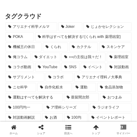
タグクラウド
アリエナイ科学メルマ
Joker
じょかセレクション
POKA
科学はすべてを解決する! [くられ with 薬理凶室]
機械王の休日
くられ
カクテル
スキンケア
俺コラム
ダイエット
○○の主役は我々だ！
薬理凶室
コラボ動画
YouTube
SNS
イベント
対談動画
サプリメント
コラボ
アリエナイ理科ノ大事典
ニセ科学
自作化粧水
運動
食品添加物
運動はすべてを解決する
亜留間次郎
おつまみ
100円均一
ア理科シリーズ
ラジオライフ
対談動画解説
お酒
100均
イベントレポート
三才ブックス
Twitter
ビール
ホーム
シェア
目次へ
トップ
サイドバー