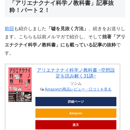
「アリエナクナイ科学ノ教科書」記事抜
粋！パート２！
前回
も紹介しました
「嘘を見抜く方法」
、続きをお送りし
ます。こちらも以前メルマガで紹介し、そして
拙著「アリ
エナクナイ科学ノ教科書」にも載っている記事の抜粋
で
す。
アリエナクナイ科学ノ教科書 ~空想設
定を読み解く31講~
ソシム
Amazonの商品レビュー・口コミを見る
詳細ページ
Amazon
楽天