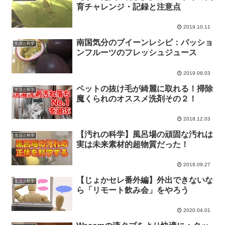
育チャレンジ・記録と注意点
2019.10.11
南国気分のブイーンレシピ：パッショ
生活と科学
ンフルーツのフレッシュジュース
2019.08.03
ペットの抜け毛が綺麗に取れる！掃除
生活と科学
魔くられのオススメ洗剤その２！
2018.12.03
【汚れの科学】風呂場の頑固な汚れは
生活と科学
実は未来素材的超物質だった！
2018.09.27
【じょかセレ番外編】外出できないな
生活と科学
ら「リモート飲み会」をやろう
2020.04.01