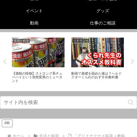
イベント
グッズ
動画
仕事のご相談
生活と科学
リテラシー
美
フ
【酒税の怪物】ストロング系チュ
動画で基礎を固めた後は？ヘルド
足
ーハイという突然変異のミュータ
クターくられのおすすめ教科書
ド
ント
に
PR
ホーム
生活と科学
「アリエナクナイ科学ノ教科