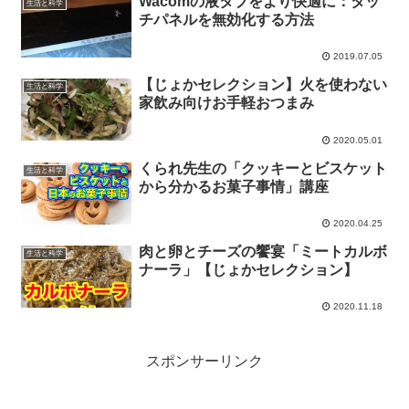
Wacomの液タブをより快適に：タッ
生活と科学
チパネルを無効化する方法
2019.07.05
【じょかセレクション】火を使わない
生活と科学
家飲み向けお手軽おつまみ
2020.05.01
くられ先生の「クッキーとビスケット
生活と科学
から分かるお菓子事情」講座
2020.04.25
肉と卵とチーズの饗宴「ミートカルボ
生活と科学
ナーラ」【じょかセレクション】
2020.11.18
スポンサーリンク