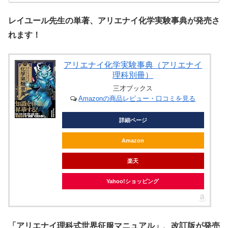
レイユール先生の単著、アリエナイ化学実験事典が発売さ
れます！
アリエナイ化学実験事典（アリエナイ
理科別冊）
三才ブックス
Amazonの商品レビュー・口コミを見る
詳細ページ
Amazon
楽天
Yahoo!ショッピング
「アリエナイ理科式世界征服マニュアル」、改訂版が発売