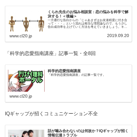
くられ先生のお悩み相談室：恋の悩みを科学で解
決する！＜後編＞
一方通行な告白からの「じゃあまずはお友達程度に付き合
って・・・」という流れは相当な理想論なので、もう少し
告白成功率を上げていく方法を考えていきましょう。キー
ポイントは、人と人との距離感。社会的信用度や価値観に
も繋がっていきます。
2019.09.20
www.cl20.jp
「科学的恋愛指南講座」記事一覧・全8回
科学的恋愛指南講座
「科学的恋愛指南講座」の記事一覧です。
www.cl20.jp
IQギャップが招くコミュニケーション不全
話が噛み合わないのは何故か？IQギャップが招く
情報伝達トラブル