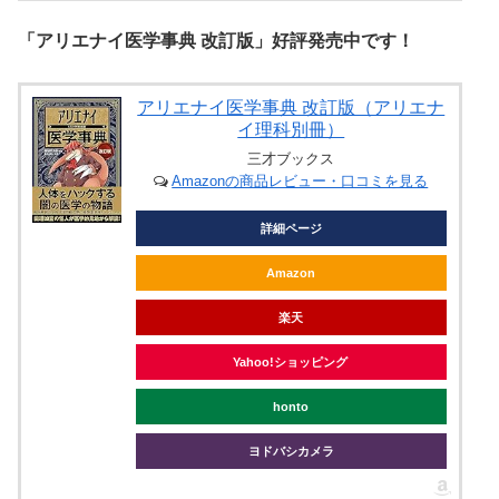
「アリエナイ医学事典 改訂版」好評発売中です！
アリエナイ医学事典 改訂版（アリエナ
イ理科別冊）
三才ブックス
Amazonの商品レビュー・口コミを見る
詳細ページ
Amazon
楽天
Yahoo!ショッピング
honto
ヨドバシカメラ