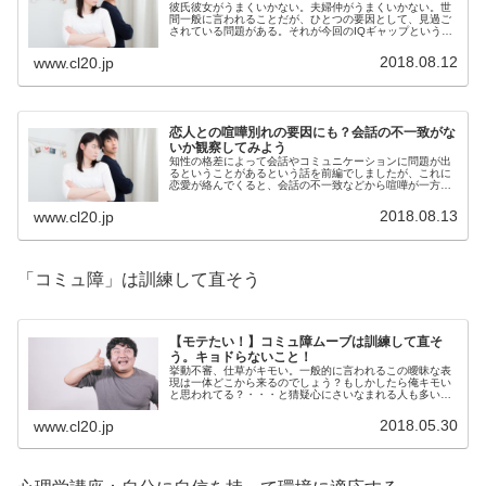
彼氏彼女がうまくいかない。夫婦仲がうまくいかない。世
間一般に言われることだが、ひとつの要因として、見過ご
されている問題がある。それが今回のIQギャップというも
の。IQギャップというのは、言うなれば性格の不一致なら
ぬ、知性の不一致。
2018.08.12
www.cl20.jp
恋人との喧嘩別れの要因にも？会話の不一致がな
いか観察してみよう
知性の格差によって会話やコミュニケーションに問題が出
るということがあるという話を前編でしましたが、これに
恋愛が絡んでくると、会話の不一致などから喧嘩が一方的
になったりして、倦怠期に入ったあたりで深刻なトラブル
に発展しがちです。
2018.08.13
www.cl20.jp
「コミュ障」は訓練して直そう
【モテたい！】コミュ障ムーブは訓練して直そ
う。キョドらないこと！
挙動不審、仕草がキモい。一般的に言われるこの曖昧な表
現は一体どこから来るのでしょう？もしかしたら俺キモい
と思われてる？・・・と猜疑心にさいなまれる人も多いわ
けですが、一体全体何をどうしたらキモくなって不気味さ
がでてしまうのでしょうか？
2018.05.30
www.cl20.jp