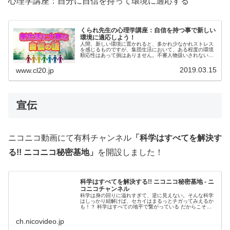
心理学講座：自分に自信を持って環境に適応する
くられ先生の心理学講座：自信を持つ事で新しい
環境に適応しよう！
人間、新しい環境に置かれると、多かれ少なかれストレス
を感じるものですが、集団生活において、ある程度の環境
順応性はあって損はありません。不審人物扱いされないた
めには、まずは挙動不審ではないこと、つまり自信を持っ
て堂々としていることが重要です。
2019.03.15
www.cl20.jp
宣伝
ニコニコ動画にて有料チャンネル
「科学はすべてを解決す
る!! ニコニコ秘密基地」
を開設しました！
科学はすべてを解決する!! ニコニコ秘密基地 - ニ
コニコチャンネル
科学は身の回りに溢れすぎて、逆に見えない。そんな科学
はしっかり紐解けば、セカイはまるっとチガってみえるか
も！？ 科学はすべての地平で繋がっている だからこそマ
ッドサイエンスから科...
ch.nicovideo.jp