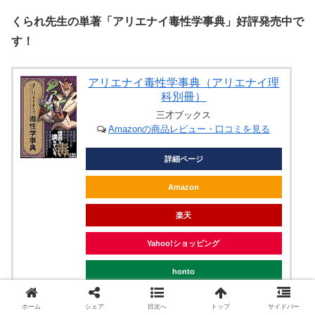
くられ先生の単著「アリエナイ毒性学事典」好評発売中で
す！
アリエナイ毒性学事典（アリエナイ理
科別冊）
三才ブックス
Amazonの商品レビュー・口コミを見る
詳細ページ
Amazon
楽天
Yahoo!ショッピング
honto
ヨドバシカメラ
ホーム
シェア
目次へ
トップ
サイドバー