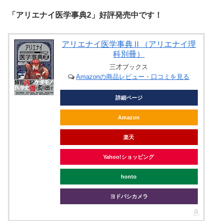
「アリエナイ医学事典2」好評発売中です！
アリエナイ医学事典Ⅱ（アリエナイ理
科別冊）
三才ブックス
Amazonの商品レビュー・口コミを見る
詳細ページ
Amazon
楽天
Yahoo!ショッピング
honto
ヨドバシカメラ