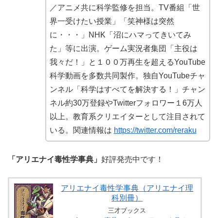
／アニメ共に科学監修を担当。TV番組「世
界一受けたい授業」「笑神様は突然
に・・・」NHK「沼にハマってきいてみ
た」等に出演。ゲーム実況者集団「主役は
我々だ！」と１００万再生を超えるYouTube
科学動画を多数共同製作。独自YouTubeチャ
ンネル「科学はすべてを解決する！」チャン
ネル約30万登録やTwitterフォロワー１6万人
以上。教育系クリエイターとして注目されて
いる。関連情報は
https://twitter.com/reraku
「アリエナイ毒性学事典」
好評発売中です！
アリエナイ毒性学事典（アリエナイ理
科別冊）
三才ブックス