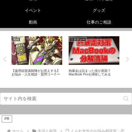
イベント
グッズ
動画
仕事のご相談
動画
リテラシー
機
【薬理凶室講師陣がお答えする】
熱暴走は詰まった埃が原因？
【
て
お悩み・人生相談・質問コーナー
MacBook Proを掃除してみる
素
PR
ホーム
生活と科学
くられ先生のお悩み相談室：恋