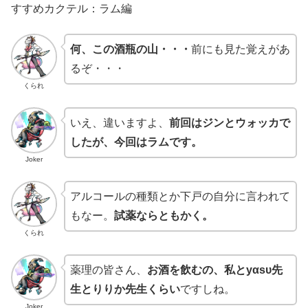
すすめカクテル：ラム編
何、この酒瓶の山・・・
前にも見た覚えがあ
るぞ・・・
くられ
いえ、違いますよ、
前回はジンとウォッカで
したが、今回はラムです。
Joker
アルコールの種類とか下戸の自分に言われて
もなー。
試薬ならともかく。
くられ
薬理の皆さん、
お酒を飲むの、私とyαsυ先
生とりりか先生くらい
ですしね。
Joker