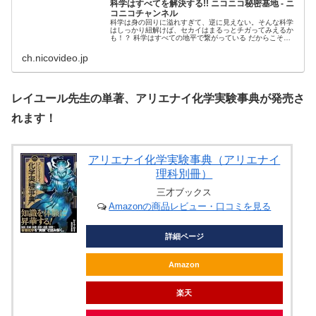
科学はすべてを解決する!! ニコニコ秘密基地 - ニ
コニコチャンネル
科学は身の回りに溢れすぎて、逆に見えない。そんな科学
はしっかり紐解けば、セカイはまるっとチガってみえるか
も！？ 科学はすべての地平で繋がっている だからこそマ
ッドサイエンスから科...
ch.nicovideo.jp
レイユール先生の単著、アリエナイ化学実験事典が発売さ
れます！
アリエナイ化学実験事典（アリエナイ
理科別冊）
三才ブックス
Amazonの商品レビュー・口コミを見る
詳細ページ
Amazon
楽天