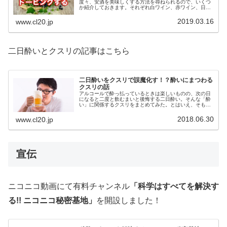
度々、安酒を美味しくする方法を尋ねられるので、いくつ
か紹介しておきます。それぞれ白ワイン、赤ワイン、日本
酒を科学的に美味しくする方法です。自分は下戸なので試
せませんが（笑）
2019.03.16
www.cl20.jp
二日酔いとクスリの記事はこちら
二日酔いをクスリで誤魔化す！？酔いにまつわる
クスリの話
アルコールで酔っ払っているときは楽しいものの、次の日
になると二度と飲むまいと後悔する二日酔い。そんな「酔
い」に関係するクスリをまとめてみた。とはいえ、そもそ
も二日酔いになるほどお酒は飲むべきではない、という当
たり前はお忘れなく。
2018.06.30
www.cl20.jp
宣伝
ニコニコ動画にて有料チャンネル
「科学はすべてを解決す
る!! ニコニコ秘密基地」
を開設しました！