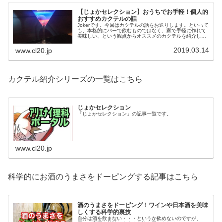
【じょかセレクション】おうちでお手軽！個人的
おすすめカクテルの話
Jokerです。今回はカクテルの話をお送りします。といって
も、本格的にバーで飲むものではなく、家で手軽に作れて
美味しい、という観点からオススメのカクテルを紹介しま
す。機材も要らないスタンダードなカクテルを試してみて
はいかがでしょうか。
2019.03.14
www.cl20.jp
カクテル紹介シリーズの一覧はこちら
じょかセレクション
「じょかセレクション」の記事一覧です。
www.cl20.jp
科学的にお酒のうまさをドーピングする記事はこちら
酒のうまさをドーピング！ワインや日本酒を美味
しくする科学的裏技
自分は酒を飲まない・・・というか飲めないのですが、