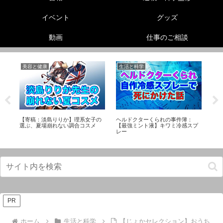
イベント
グッズ
動画
仕事のご相談
美容と健康
生活と科学
生
非
リー
【寄稿：淡島りりか】理系女子の
ヘルドクターくられの事件簿：
エ
選ぶ、夏場崩れない調合コスメ
【最強ミント液】キワミ冷感スプ
メ
レー
PR
ホーム
生活と科学
【じょかセレクション】おうち