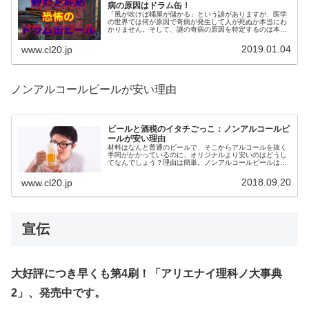
病の原因はドラム缶！
「風が吹けば桶屋が儲かる」という諺がありますが、医学
の世界では何が原因で奇病が発生して人が死ぬか本当にわ
かりません。そして、謎の奇病の原因を特定するのは本当
に困難で、原因不明のまま次々と人が死んでいく悲劇が起
きています。
2019.01.04
www.cl20.jp
ノンアルコールビールが安い理由
ビールと酒税のイタチごっこ：ノンアルコールビ
ールが安い理由
材料はなんと普通のビールで、そこからアルコールを抜く
手間がかかっているのに、オリジナルより安いのはどうし
てなんでしょう？理由は簡単。ノンアルコールビールは、
酒税がかからないからです。今回はそんなビールと酒税の
話をお送りします。
2018.09.20
www.cl20.jp
宣伝
大好評につき早くも第4刷！「アリエナイ理科ノ大事典
2」、発売中です。