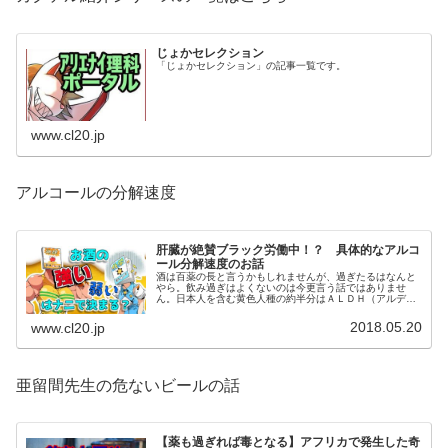
じょかセレクション
「じょかセレクション」の記事一覧です。
www.cl20.jp
アルコールの分解速度
肝臓が絶賛ブラック労働中！？ 具体的なアルコ
ール分解速度のお話
酒は百薬の長と言うかもしれませんが、過ぎたるはなんと
やら。飲み過ぎはよくないのは今更言う話ではありませ
ん。日本人を含む黄色人種の約半分はＡＬＤＨ（アルデヒ
ド脱水素酵素）の２つの型のうち、ＡＬＤＨ２が弱いか、
無いという特徴があります。
2018.05.20
www.cl20.jp
亜留間先生の危ないビールの話
【薬も過ぎれば毒となる】アフリカで発生した奇