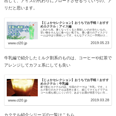
出して、アイスの代わりにフロートさせるっていうの、ア
リだと思います。
【じょかセレクション】おうちでお手軽！おすす
めカクテル：アイス編
これから先、暑くなってくると美味しいのが冷たいもの。
甘い物をそんなに食べない私でも、暑い盛りのアイスクリ
ームはやはり美味しいです。そんなアイスに一手間かけて
さらに美味しい、アイスクリームとカクテルの組み合わせ
を見ていこうと思います。
2019.05.23
www.cl20.jp
牛乳編で紹介したミルク割系のものは、コーヒーや紅茶で
アレンジしてカフェ系にしても良い
【じょかセレクション】おうちでお手軽！おすす
めカクテル：牛乳編
家で飲むカクテルの話、今回のテーマは「牛乳」です。ミ
ルク割りのカクテルは意外と多く、総じてマイルドでアル
コール感も感じにくいので、あまりお酒が得意でない方に
もおすすめ。女性受けも狙っております（笑）。豆乳やホ
ットミルクでも美味しいですよ。
2019.03.28
www.cl20.jp
カクテル紹介シリーズの一覧はこちら