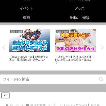
イベント
グッズ
動画
仕事のご相談
美容と健康
美容と健康
性
】
精
ー
か
【寄稿：淡島りりか】理系女子の
【スキンケア】乳液は原則不要！
選ぶ、夏場崩れない調合コスメ
顔の皮脂による保湿力を高めよ
う！
PR
ホーム
生活と科学
【じょかセレクション】おうち