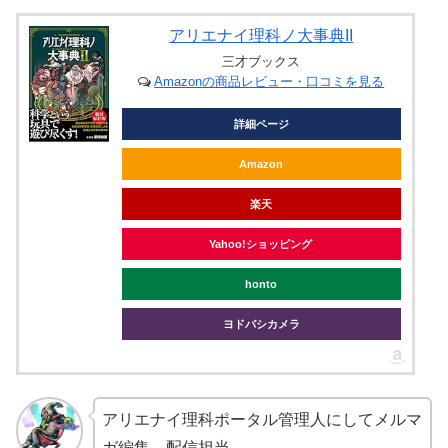
アリエナイ理科ノ大事典II
三才ブックス
Amazonの商品レビュー・口コミを見る
詳細ページ
Amazon
楽天
Yahoo!ショッピング
honto
ヨドバシカメラ
アリエナイ理科ポータル管理人にしてメルマ
ガ編集、配信担当。