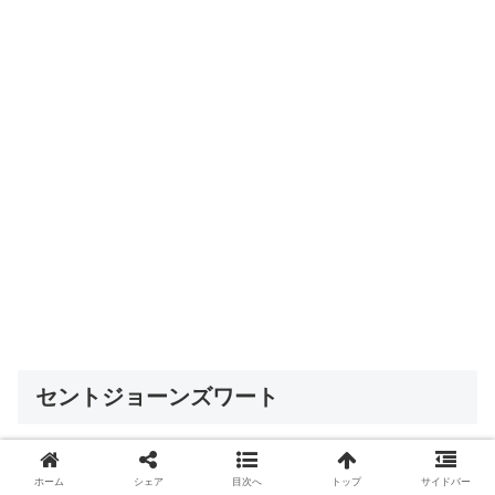
セントジョーンズワート
海外でのダイエットサプリメント全盛期などによく見かけ
ホーム
シェア
目次へ
トップ
サイドバー