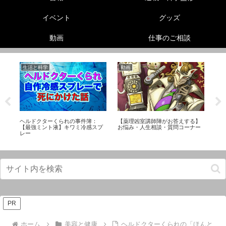
イベント
グッズ
動画
仕事のご相談
生活と科学
動画
生
ス
ヘルドクターくられの事件簿：
【薬理凶室講師陣がお答えする】
怪
礎
【最強ミント液】キワミ冷感スプ
お悩み・人生相談・質問コーナー
び
レー
PR
ホーム
美容と健康
ヘルドクターくられの「ほんと