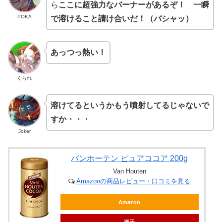
ら
ここに超強力なバーナーがあるぞ！ 一瞬
POKA
で溶けること請け合いだ！（バシャッ）
あっつっ熱い！
くられ
溶けてるというかもう噴射してるじゃないで
すか・・・
Joker
バンホーテン ピュアココア 200g
Van Houten
Amazonの商品レビュー・口コミを見る
Amazon
楽天