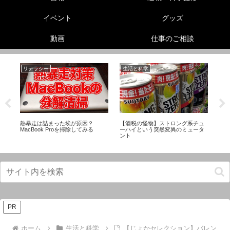
イベント
グッズ
動画
仕事のご相談
リテラシー
生活と科学
美
熱暴走は詰まった埃が原因？
【酒税の怪物】ストロング系チュ
足
プ
MacBook Proを掃除してみる
ーハイという突然変異のミュータ
ド
ント
に
PR
ホーム
生活と科学
【じょかセレクション】バレン