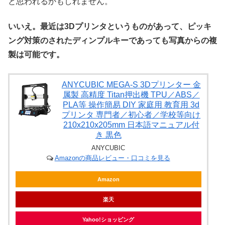
と思われるかもしれません。
いいえ。最近は3Dプリンタというものがあって、ピッキ
ング対策のされたディンプルキーであっても写真からの複
製は可能です。
ANYCUBIC MEGA-S 3Dプリンター 金
属製 高精度 Titan押出機 TPU／ABS／
PLA等 操作簡易 DIY 家庭用 教育用 3d
プリンタ 専門者／初心者／学校等向け
210x210x205mm 日本語マニュアル付
き 黒色
ANYCUBIC
Amazonの商品レビュー・口コミを見る
Amazon
楽天
Yahoo!ショッピング