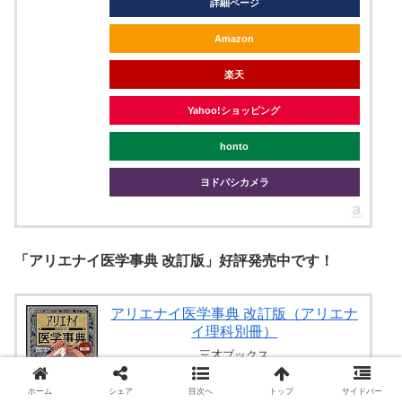
詳細ページ
Amazon
楽天
Yahoo!ショッピング
honto
ヨドバシカメラ
「アリエナイ医学事典 改訂版」好評発売中です！
アリエナイ医学事典 改訂版（アリエナ
イ理科別冊）
三才ブックス
Amazonの商品レビュー・口コミを見る
ホーム
シェア
目次へ
トップ
サイドバー