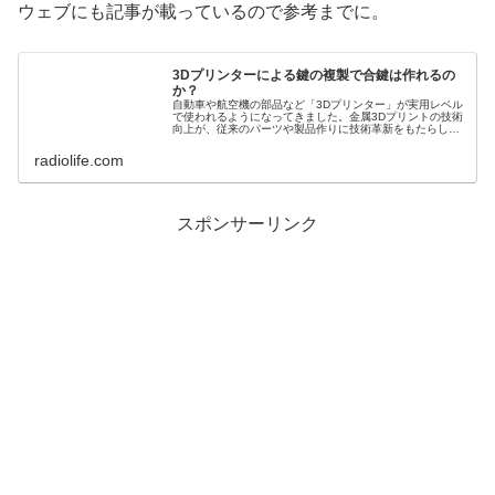
ウェブにも記事が載っているので参考までに。
3Dプリンターによる鍵の複製で合鍵は作れるの
か？
自動車や航空機の部品など「3Dプリンター」が実用レベル
で使われるようになってきました。金属3Dプリントの技術
向上が、従来のパーツや製品作りに技術革新をもたらして
います。その進化はカギの世界にも及び、鍵の複製が簡単
に行えるといわれます。3Dプリンターによる鍵の複製はど
radiolife.com
こまで可能なのか実証しました。
スポンサーリンク