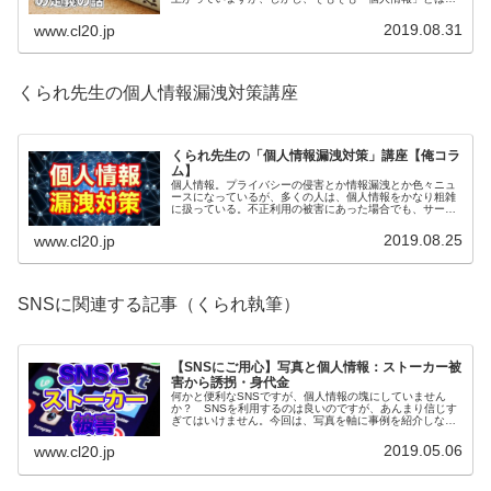
なのでしょうか。今回はその定義について、再確認してい
こうと思います。
2019.08.31
www.cl20.jp
くられ先生の個人情報漏洩対策講座
くられ先生の「個人情報漏洩対策」講座【俺コラ
ム】
個人情報。プライバシーの侵害とか情報漏洩とか色々ニュ
ースになっているが、多くの人は、個人情報をかなり粗雑
に扱っている。不正利用の被害にあった場合でも、サービ
スによっては返金してもらえない場合もあるので、自衛は
とても大切だと思うのです。
2019.08.25
www.cl20.jp
SNSに関連する記事（くられ執筆）
【SNSにご用心】写真と個人情報：ストーカー被
害から誘拐・身代金
何かと便利なSNSですが、個人情報の塊にしていません
か？ SNSを利用するのは良いのですが、あんまり信じす
ぎてはいけません。今回は、写真を軸に事例を紹介しなが
ら、個人情報流出についての恐ろしさなんかに触れていこ
うかと思います。
2019.05.06
www.cl20.jp