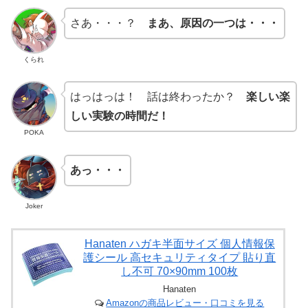
さあ・・・？
まあ、原因の一つは・・・
くられ
はっはっは！ 話は終わったか？
楽しい楽
しい実験の時間だ！
POKA
あっ・・・
Joker
Hanaten ハガキ半面サイズ 個人情報保
護シール 高セキュリティタイプ 貼り直
し不可 70×90mm 100枚
Hanaten
Amazonの商品レビュー・口コミを見る