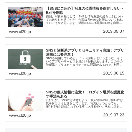
【SNSにご用心】写真の位置情報を保存しない・
Exifを削除
前回、写真を軸にして、SNSと情報漏洩の恐ろしさについ
てお送りした訳ですが、今回は具体的な対策について触れ
ていこうかと思います。近頃のSNSは写真のExifを自動削
除してくれるところも増えましたが、自衛するという意識
は大事です。
2019.05.07
www.cl20.jp
SNSと診断系アプリとセキュリティ意識：アプリ
連携には要注意！
SNSを利用していると、「〜〜診断」というような、そう
いうアプリやサービスを見かける事があります。この手の
診断系アプリはセキュリティ的に問題があるので、利用す
るのは危険だと自分は思っています。悪意に満ちたサービ
スもあるので注意した方が良い。
2019.06.15
www.cl20.jp
SNSの個人情報に注意！ ログイン場所を誤魔化
す手法もある
たびたび、SNSには注意しよう、個人情報の取り扱いには
気を付けようと話をしています。写真ひとつとっても、
GPS情報が記録されている事もあるExifや、それに気を付
けていても、映り込んだモノから個人情報を特定される事
は珍しい事ではありません。
2019.07.23
www.cl20.jp