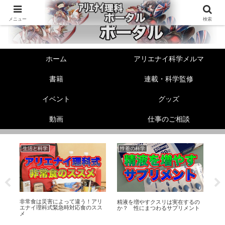
メニュー
検索
ホーム
アリエナイ科学メルマ
書籍
連載・科学監修
イベント
グッズ
動画
仕事のご相談
生活と科学
性差の科学
美
非常食は災害によって違う！アリ
ス
精液を増やすクスリは実在するの
【
エナイ理科式緊急時対応食のスス
礎
か？ 性にまつわるサプリメント
顔
メ
う