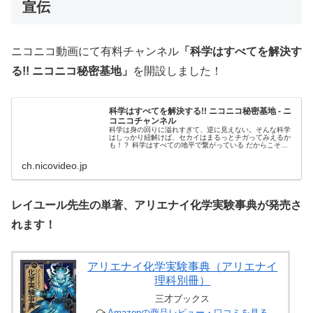
宣伝
ニコニコ動画にて有料チャンネル
「科学はすべてを解決す
る!! ニコニコ秘密基地」
を開設しました！
科学はすべてを解決する!! ニコニコ秘密基地 - ニ
コニコチャンネル
科学は身の回りに溢れすぎて、逆に見えない。そんな科学
はしっかり紐解けば、セカイはまるっとチガってみえるか
も！？ 科学はすべての地平で繋がっている だからこそマ
ッドサイエンスから科...
ch.nicovideo.jp
レイユール先生の単著、アリエナイ化学実験事典が発売さ
れます！
アリエナイ化学実験事典（アリエナイ
理科別冊）
三才ブックス
Amazonの商品レビュー・口コミを見る