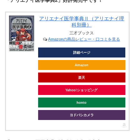
「アリエナイ医学事典2」好評発売中です！
アリエナイ医学事典Ⅱ（アリエナイ理
科別冊）
三才ブックス
Amazonの商品レビュー・口コミを見る
詳細ページ
Amazon
楽天
Yahoo!ショッピング
honto
ヨドバシカメラ