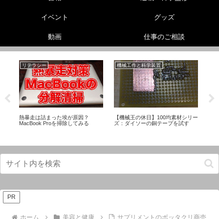
イベント
グッズ
動画
仕事のご相談
リテラシー
機械工作と科学装置
美
フ
熱暴走は詰まった埃が原因？
【機械王の休日】100均素材シリー
【
MacBook Proを掃除してみる
ズ：ダイソーの銅テープを試す
選
PR
ホーム
美容と健康
サプリメントのボッタクリ商売