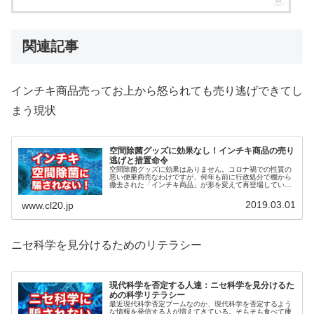
関連記事
インチキ商品売ってお上から怒られても売り逃げできてし
まう現状
空間除菌グッズに効果なし！インチキ商品の売り
逃げと措置命令
空間除菌グッズに効果はありません。コロナ禍での性質の
悪い便乗商売なわけですが、何年も前に行政処分で棚から
撤去された「インチキ商品」が形を変えて再登場している
のです。今回はその辺の実態をご紹介。
2019.03.01
www.cl20.jp
ニセ科学を見分けるためのリテラシー
現代科学を否定する人達：ニセ科学を見分けるた
めの科学リテラシー
最近現代科学否定ブームなのか、現代科学を否定するよう
な情報を発信する人が増えてきている。そもそも食べて痩