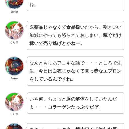
ね。
Joker
医薬品じゃなくて食品扱い
だから、割といい
加減にやっても怒られておしまい、
稼ぐだけ
くられ
稼いで売り逃げとかねー。
なんともまあアコギな話で・・・ところで先
生、
今日は白衣じゃなくて真っ赤なエプロン
Joker
をしているんですね。
いや何、ちょっと
豚の解体
をしていたんだ
よ・・・
コラーゲンたっぷりだぞ。
くられ