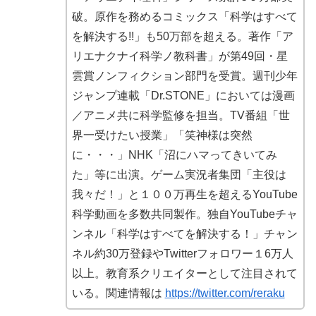
破。原作を務めるコミックス「科学はすべて
を解決する!!」も50万部を超える。著作「ア
リエナクナイ科学ノ教科書」が第49回・星
雲賞ノンフィクション部門を受賞。週刊少年
ジャンプ連載「Dr.STONE」においては漫画
／アニメ共に科学監修を担当。TV番組「世
界一受けたい授業」「笑神様は突然
に・・・」NHK「沼にハマってきいてみ
た」等に出演。ゲーム実況者集団「主役は
我々だ！」と１００万再生を超えるYouTube
科学動画を多数共同製作。独自YouTubeチャ
ンネル「科学はすべてを解決する！」チャン
ネル約30万登録やTwitterフォロワー１6万人
以上。教育系クリエイターとして注目されて
いる。関連情報は
https://twitter.com/reraku