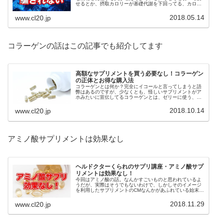
せるとか、摂取カロリーが基礎代謝を下回ってる、カロリ
ーを奪う以外は不可能なのは、小学校で習った理科のレベ
ルでおかしいと分かるわけです。
2018.05.14
www.cl20.jp
コラーゲンの話はこの記事でも紹介してます
高額なサプリメントを買う必要なし！コラーゲン
の正体とお得な購入法
コラーゲンとは何か？完全にイコールと言ってしまうと語
弊はあるのですが、少なくとも、怪しいサプリメントがア
ホみたいに宣伝してるコラーゲンとは、ゼリーに使う、ゼ
ラチン粉末をコラーゲンと言い換えて売っているだけで
す。
2018.10.14
www.cl20.jp
アミノ酸サプリメントは効果なし
ヘルドクターくられのサプリ講座・アミノ酸サプ
リメントは効果なし！
今回はアミノ酸の話。なんかすごいものと思われているよ
うだが、実際はそうでもないわけで、しかしそのイメージ
を利用したサプリメントのCMなんかがあふれている始末。
効果などないことを今回は紹介します。
2018.11.29
www.cl20.jp