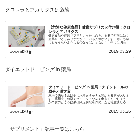
クロレラとアガリクスは危険
【危険な健康食品】健康サプリの火付け役：クロ
レラとアガリクス
健康食品や健康サプリといったものを、まるで万病に効く
霊薬がごとくありがたがっている人達がいます。毒にも薬
にもならないようなものならば、ともかく、中には明白な
健康被害が出ることもあります。今回はその辺について触
れていこうと思います。
2019.03.29
www.cl20.jp
ダイエットドーピング in 薬局
ダイエットドーピング in 薬局：ナイシトールの
成分と漢方薬
薬局で痩せる薬は手に入りますか？と聞かれる事がありま
す。薬局売りの薬でダイエットなんて出来るんでしょう
か？実のところ効果は限定的なものの、ある程度痩せる薬
は存在します。それが小林製薬の稼ぎ頭「ナイシトール」
です。今回はこの薬についてご紹介。
2019.03.26
www.cl20.jp
「サプリメント」記事一覧はこちら