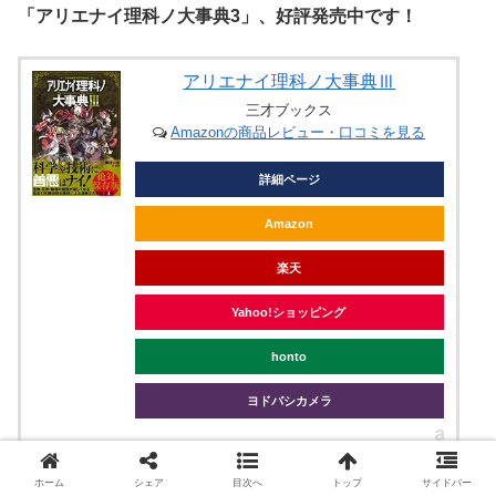
「アリエナイ理科ノ大事典3」、好評発売中です！
アリエナイ理科ノ大事典Ⅲ
三才ブックス
Amazonの商品レビュー・口コミを見る
詳細ページ
Amazon
楽天
Yahoo!ショッピング
honto
ヨドバシカメラ
ホーム
シェア
目次へ
トップ
サイドバー