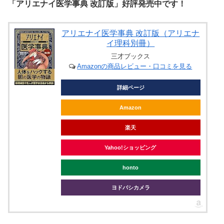
「アリエナイ医学事典 改訂版」好評発売中です！
アリエナイ医学事典 改訂版（アリエナ
イ理科別冊）
三才ブックス
Amazonの商品レビュー・口コミを見る
詳細ページ
Amazon
楽天
Yahoo!ショッピング
honto
ヨドバシカメラ