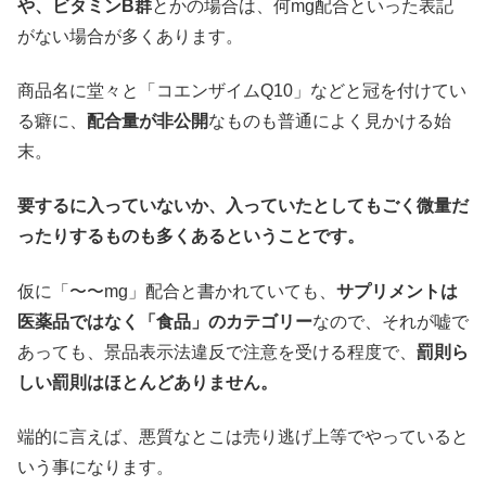
や、ビタミンB群
とかの場合は、何mg配合といった表記
がない場合が多くあります。
商品名に堂々と「コエンザイムQ10」などと冠を付けてい
る癖に、
配合量が非公開
なものも普通によく見かける始
末。
要するに入っていないか、入っていたとしてもごく微量だ
ったりするものも多くあるということです。
仮に「〜〜mg」配合と書かれていても、
サプリメントは
医薬品ではなく「食品」のカテゴリー
なので、それが嘘で
あっても、景品表示法違反で注意を受ける程度で、
罰則ら
しい罰則はほとんどありません。
端的に言えば、悪質なとこは売り逃げ上等でやっていると
いう事になります。