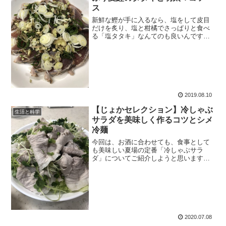
ス
新鮮な鰹が手に入るなら、塩をして皮目
だけを炙り、塩と柑橘でさっぱりと食べ
る「塩タタキ」なんてのも良いんです
が、なかなかハードルが高いので、その
辺のスーパーで手に入る既に処理済みの
「鰹のタタキ」を美味しく食べる事を考
えてみましょう。
2019.08.10
【じょかセレクション】冷しゃぶ
生活と科学
サラダを美味しく作るコツとシメ
冷麺
今回は、お酒に合わせても、食事として
も美味しい夏場の定番「冷しゃぶサラ
ダ」についてご紹介しようと思います。
お手軽料理ですが、美味しく作るにはコ
ツがいります。また、冷しゃぶを使って
シメの冷麺を作ってもこれがなかなか美
味しいですよ。
2020.07.08