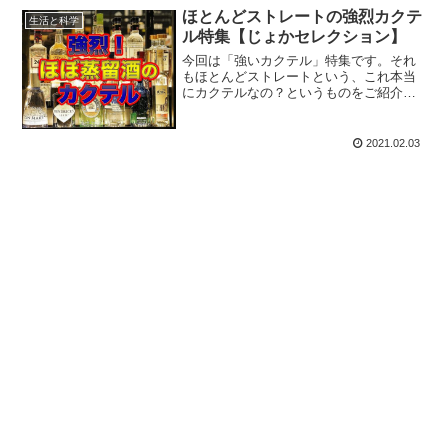
深なカクテル言葉を持つ「ブルームー
ほとんどストレートの強烈カクテ
生活と科学
ン」をご紹介しましょう。
ル特集【じょかセレクション】
今回は「強いカクテル」特集です。それ
もほとんどストレートという、これ本当
にカクテルなの？というものをご紹介。
飲む時はくれぐれもお気をつけくださ
い。
2021.02.03