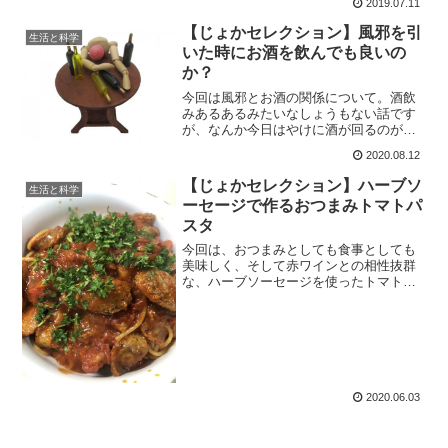
2019.07.11
めて、ホットでもアイスでも美味しい、
飲むカスタードクリームのようなカクテ
【じょかセレクション】風邪を引
生活と科学
ルなのです。
いた時にお酒を飲んでも良いの
か？
今回は風邪とお酒の関係について。酒飲
みあるあるみたいなしょうもない話です
が、なんか今日はやけに酒が回るのが早
いと思ったら、実は風邪を引いていたな
2020.08.12
んてことがあります。風邪に卵酒なんて
俗説もありますが、果たして飲んで良い
【じょかセレクション】ハーブソ
生活と科学
ものなのでしょうか。
ーセージで作るおつまみトマトパ
スタ
今回は、おつまみとしても食事としても
美味しく、そして赤ワインとの相性抜群
な、ハーブソーセージを使ったトマトソ
ースのパスタをご紹介しましょう。トマ
ト缶を使うタイプのものなので、いわゆ
るナポリタンなんかとは違うのですが、
美味しいですよ。
2020.06.03