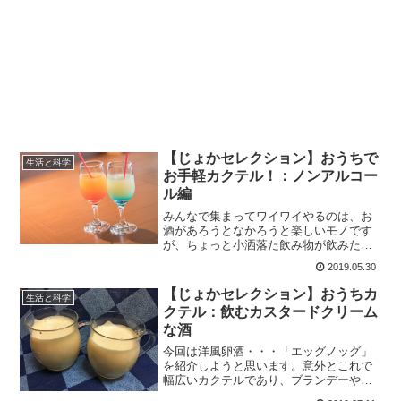
【じょかセレクション】おうちで
生活と科学
お手軽カクテル！：ノンアルコー
ル編
みんなで集まってワイワイやるのは、お
酒があろうとなかろうと楽しいモノです
が、ちょっと小洒落た飲み物が飲みた
い、とか、お酒は飲めないけど気分は味
2019.05.30
わいたい、みたいなシーンはあるでしょ
う。今回は、そういう時に良いノンアル
【じょかセレクション】おうちカ
生活と科学
コールカクテルをご紹介。
クテル：飲むカスタードクリーム
な酒
今回は洋風卵酒・・・「エッグノッグ」
を紹介しようと思います。意外とこれで
幅広いカクテルであり、ブランデーやラ
ムなどを入れないノンアルコール版も含