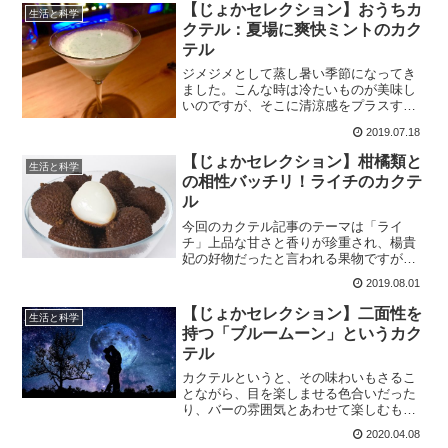
【じょかセレクション】おうちカ
生活と科学
クテル：夏場に爽快ミントのカク
テル
ジメジメとして蒸し暑い季節になってき
ました。こんな時は冷たいものが美味し
いのですが、そこに清涼感をプラスする
と、なお良い感じ。すっきり爽やかな
2019.07.18
「ミント」をテーマに、フレッシュなも
のからリキュールを使ったものまで、カ
【じょかセレクション】柑橘類と
生活と科学
クテルをご紹介します。
の相性バッチリ！ライチのカクテ
ル
今回のカクテル記事のテーマは「ライ
チ」上品な甘さと香りが珍重され、楊貴
妃の好物だったと言われる果物ですが、
リキュールとしても「ディタ」「パライ
2019.08.01
ソ」などが有名です。甘みが強いため、
柑橘類などで酸味を足してやると美味し
【じょかセレクション】二面性を
生活と科学
いカクテルになります。
持つ「ブルームーン」というカク
テル
カクテルというと、その味わいもさるこ
とながら、目を楽しませる色合いだった
り、バーの雰囲気とあわせて楽しむも
の。そして花言葉のような「カクテル言
2020.04.08
葉」というものがあります。今回は意味