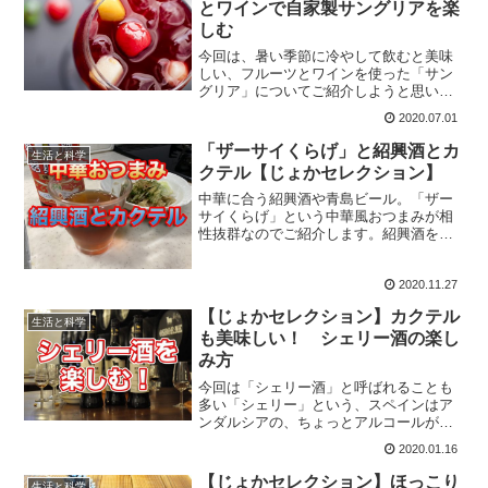
とワインで自家製サングリアを楽
しむ
今回は、暑い季節に冷やして飲むと美味
しい、フルーツとワインを使った「サン
グリア」についてご紹介しようと思いま
す。日本だと本式の漬け込んだサングリ
2020.07.01
アは難しいのですが、その場でささっと
作る「なんちゃって」でも、これがなか
「ザーサイくらげ」と紹興酒とカ
生活と科学
なか美味しいのです。
クテル【じょかセレクション】
中華に合う紹興酒や青島ビール。「ザー
サイくらげ」という中華風おつまみが相
性抜群なのでご紹介します。紹興酒を使
ったカクテルなんかも合わせてどうぞ。
2020.11.27
【じょかセレクション】カクテル
生活と科学
も美味しい！ シェリー酒の楽し
み方
今回は「シェリー酒」と呼ばれることも
多い「シェリー」という、スペインはア
ンダルシアの、ちょっとアルコールが強
化されたワインについて触れていこうと
2020.01.16
思います。食前酒などとしてそのまま飲
むのも美味しいですが、炭酸飲料で割る
【じょかセレクション】ほっこり
生活と科学