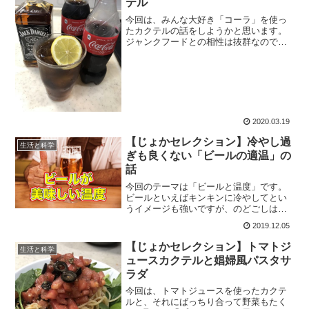
テル
今回は、みんな大好き「コーラ」を使っ
たカクテルの話をしようかと思います。
ジャンクフードとの相性は抜群なので、
カロリーが気になるもののとても美味し
くいただけます。割と簡単に作れるもの
も多いのでぜひご自宅でお楽しみくださ
い。
2020.03.19
【じょかセレクション】冷やし過
生活と科学
ぎも良くない「ビールの適温」の
話
今回のテーマは「ビールと温度」です。
ビールといえばキンキンに冷やしてとい
うイメージも強いですが、のどごしは良
くても味という観点からすると、実は冷
2019.12.05
やし過ぎも良くないのです。種類にもよ
りますが、だいたい、冷蔵庫の野菜室程
【じょかセレクション】トマトジ
生活と科学
度が良い感じでしょう。
ュースカクテルと娼婦風パスタサ
ラダ
今回は、トマトジュースを使ったカクテ
ルと、それにばっちり合って野菜もたく