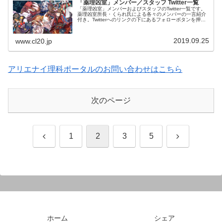
「薬理凶室」メンバー／スタッフ Twitter一覧
「薬理凶室」メンバーおよびスタッフのTwitter一覧です。
薬理凶室所長・くられ氏による各々のメンバーの一言紹介
付き。Twitterへのリンクの下にあるフォローボタンを押す
とそのままフォローできます。
2019.09.25
www.cl20.jp
アリエナイ理科ポータルのお問い合わせはこちら
次のページ
前
次
1
2
3
5
へ
へ
ホーム
シェア