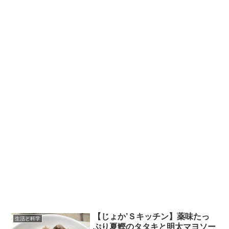
【じょか’Ｓキッチン】薬味たっ
生活と科学
ぷり夏鰹のタタキと明太マヨソー