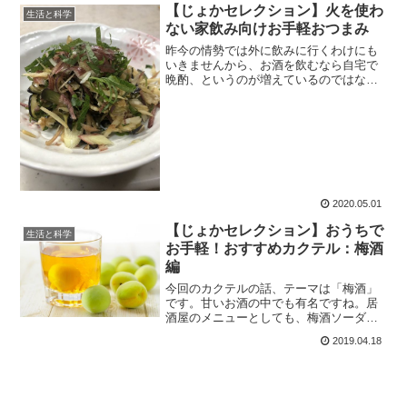
【じょかセレクション】火を使わ
生活と科学
ない家飲み向けお手軽おつまみ
昨今の情勢では外に飲みに行くわけにも
いきませんから、お酒を飲むなら自宅で
晩酌、というのが増えているのではない
でしょうか。家で快適にお酒を飲むのに
重要なのが「おつまみ」。今回は「火を
使わないで作れるおつまみ」をご紹介し
ていこうかと思います。
2020.05.01
【じょかセレクション】おうちで
生活と科学
お手軽！おすすめカクテル：梅酒
編
今回のカクテルの話、テーマは「梅酒」
です。甘いお酒の中でも有名ですね。居
酒屋のメニューとしても、梅酒ソーダや
梅酒のロックなんかは定番中の定番でし
2019.04.18
ょう。この梅酒にまつわるウンチクを一
渡りした後に、カクテルをご紹介してい
こうかと思います。