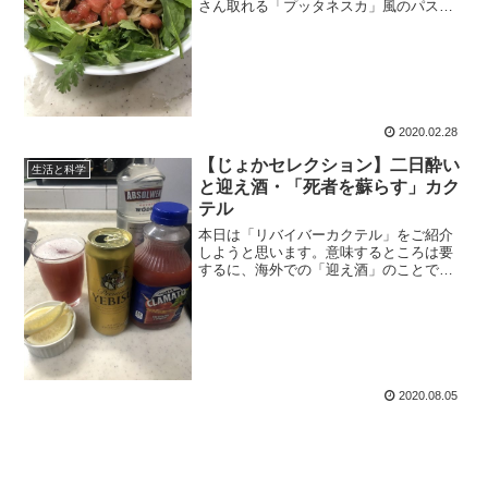
さん取れる「プッタネスカ」風のパスタ
サラダをご紹介しようと思います。オス
スメのトマトジュース「クラマト」を使
うことで、よりコクが出て美味しくなる
ので、ぜひお試しあれ。
2020.02.28
【じょかセレクション】二日酔い
生活と科学
と迎え酒・「死者を蘇らす」カク
テル
本日は「リバイバーカクテル」をご紹介
しようと思います。意味するところは要
するに、海外での「迎え酒」のことで
す。といっても、二日酔いに迎え酒とい
うのは古い因習でしかなく、体に良くな
いので、実際に飲んでみるのなら、普通
に美味しく飲みましょう。
2020.08.05