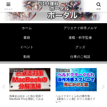
メニュー
検索
ホーム
アリエナイ科学メルマ
書籍
連載・科学監修
イベント
グッズ
動画
仕事のご相談
リテラシー
生活と科学
美
ら
熱暴走は詰まった埃が原因？
ヘルドクターくられの事件簿：
【
り
MacBook Proを掃除してみる
【最強ミント液】キワミ冷感スプ
選
レー