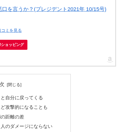
を言うか？(プレジデント2021年 10/15号)
口コミを見る
oo!ショッピング
次
くと自分に戻ってくる
ほど攻撃的になることも
側の距離の差
当人のダメージにならない