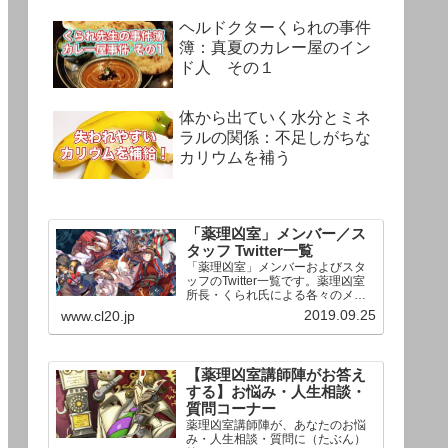
ヘルドクターくられの事件
簿：真夏のカレー屋のイン
ド人 その１
体から出ていく水分とミネ
ラルの関係：不足しがちな
カリウムを補う
「薬理凶室」メンバー／ス
タッフ Twitter一覧
「薬理凶室」メンバーおよびスタ
ッフのTwitter一覧です。薬理凶室
所長・くられ氏による各々のメン
バーの一言紹介付き。Twitterへの
2019.09.25
www.cl20.jp
リンクの下にあるフォローボタン
を押すとそのままフォローできま
す。
【薬理凶室講師陣がお答え
する】お悩み・人生相談・
質問コーナー
薬理凶室講師陣が、あなたのお悩
み・人生相談・質問に（たぶん）