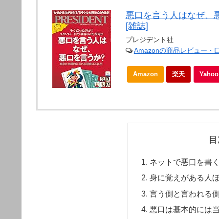
悪口を言う人はなぜ、悪口
[雑誌]
プレジデント社
Amazonの商品レビュー・
Amazon
楽天
Yah
目
ネットで悪口を書
身に覚えがある人
言う側と言われる
悪口は基本的には