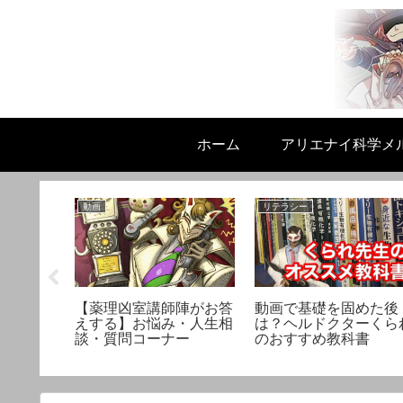
ホーム
アリエナイ科学メ
動画
リテラシー
られの事
ント液】
レー
【薬理凶室講師陣がお答
動画で基礎を固めた後
えする】お悩み・人生相
は？ヘルドクターくら
談・質問コーナー
のおすすめ教科書