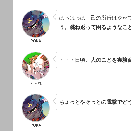
はっはっは。己の所行はやが
う。
跳ね返って困るようなこ
POKA
・・・日頃、
人のことを実験台
くられ
ちょっとやそっとの電撃でど
POKA