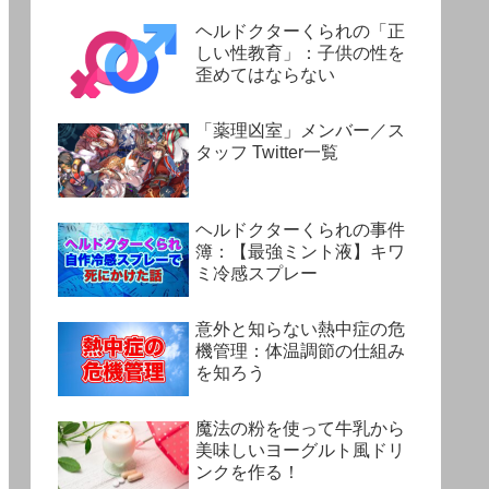
ヘルドクターくられの「正
しい性教育」：子供の性を
歪めてはならない
「薬理凶室」メンバー／ス
タッフ Twitter一覧
ヘルドクターくられの事件
簿：【最強ミント液】キワ
ミ冷感スプレー
意外と知らない熱中症の危
機管理：体温調節の仕組み
を知ろう
魔法の粉を使って牛乳から
美味しいヨーグルト風ドリ
ンクを作る！