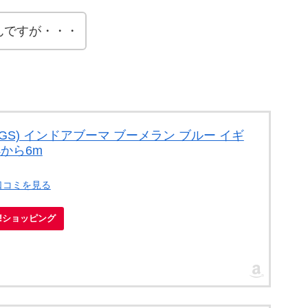
んですが・・・
GS) インドアブーマ ブーメラン ブルー イギ
4から6m
口コミを見る
oo!ショッピング