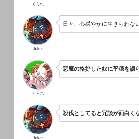
くられ
日々、心穏やかに生きられな
Joker
悪魔の格好した奴に平穏を語
くられ
殺伐としてると冗談が面白く
Joker