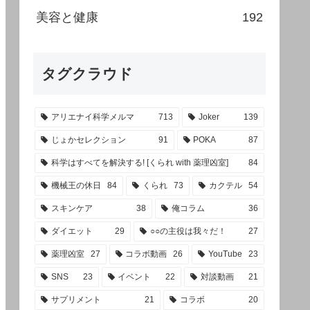
美容と健康
192
タグクラウド
アリエナイ科学メルマ
713
Joker
139
じょかセレクション
91
POKA
87
科学はすべてを解決する! [くられ with 薬理凶室]
84
機械王の休日
84
くられ
73
カクテル
54
スキンケア
38
俺コラム
36
ダイエット
29
○○の主役は我々だ！
27
薬理凶室
27
コラボ動画
26
YouTube
23
SNS
23
イベント
22
対談動画
21
サプリメント
21
コラボ
20