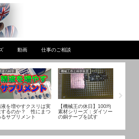
ズ
動画
仕事のご相談
性差の科学
機械工作と科学装置
性差の科学
ヘルド
「正し
の性を
精液を増やすクスリは実
【機械王の休日】100均
在するのか？ 性にまつ
素材シリーズ：ダイソー
わるサプリメント
の銅テープを試す