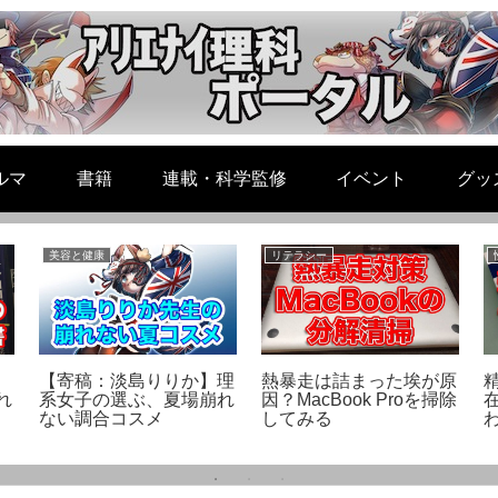
ルマ
書籍
連載・科学監修
イベント
グッ
美容と健康
リテラシー
【寄稿：淡島りりか】理
熱暴走は詰まった埃が原
れ
系女子の選ぶ、夏場崩れ
因？MacBook Proを掃除
ない調合コスメ
してみる