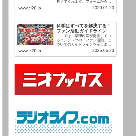
答えてくれます。フォームからお
送りいただいた相談は、順次、動
2020.01.23
www.cl20.jp
画として公開される予定（時期未
定）！ どうぞお気軽にご質問く
ださい。
科学はすべてを解決する！
ファン活動ガイドライン
ここでは、薬理凶室が提供してい
るコンテンツの「ファン活動」に
ついてのガイドラインを示しま
す。ご利用の場合は当ガイドライ
2025.05.23
www.cl20.jp
ンを遵守して頂けますよう、よろ
しくお願い申し上げます。