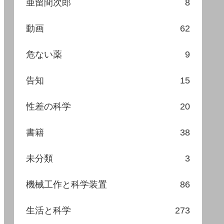
亜留間次郎
8
動画
62
危ない薬
9
告知
15
性差の科学
20
書籍
38
未分類
3
機械工作と科学装置
86
生活と科学
273