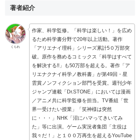
著者紹介
作家、科学監修。「科学は楽しい！」を広め
るため科学書分野で20年以上活動。著作
くられ
「アリエナイ理科」シリーズ累計5０万部突
破。原作を務めるコミックス「科学はすべて
を解決する!!」も50万部を超える。著作「ア
リエナクナイ科学ノ教科書」が第49回・星
雲賞ノンフィクション部門を受賞。週刊少年
ジャンプ連載「Dr.STONE」においては漫画
／アニメ共に科学監修を担当。TV番組「世
界一受けたい授業」「笑神様は突然
に・・・」NHK「沼にハマってきいてみ
た」等に出演。ゲーム実況者集団「主役は
我々だ！」と１００万再生を超えるYouTube