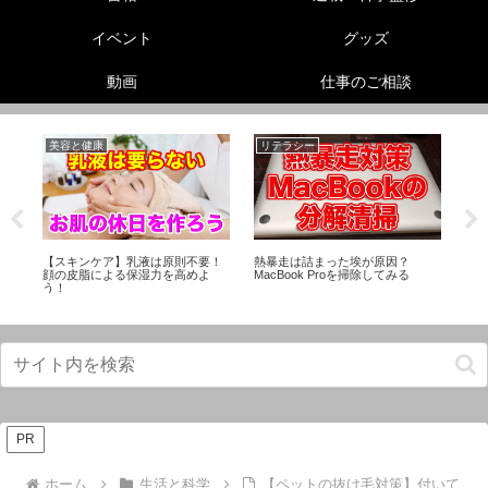
イベント
グッズ
動画
仕事のご相談
美容と健康
リテラシー
リ
の
【スキンケア】乳液は原則不要！
熱暴走は詰まった埃が原因？
動
ト
顔の皮脂による保湿力を高めよ
MacBook Proを掃除してみる
ク
う！
PR
ホーム
生活と科学
【ペットの抜け毛対策】付いて