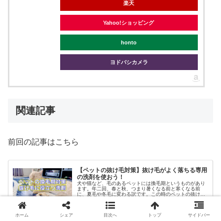
楽天
Yahoo!ショッピング
honto
ヨドバシカメラ
関連記事
前回の記事はこちら
【ペットの抜け毛対策】抜け毛がよく落ちる専用
の洗剤を使おう！
犬や猫など、毛のあるペットには換毛期というものがあり
ます。年二回、春と秋、つまり暑くなる前と寒くなる前
に、夏毛や冬毛に変わる訳です。この時のペットの抜け毛
というものは意外にやっかいなので、我が家の抜け毛対策
をまとめていこうと思います。
2019.04.26
www.cl20.jp
ホーム
シェア
目次へ
トップ
サイドバー