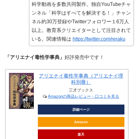
科学動画を多数共同製作。独自YouTubeチャ
ンネル「科学はすべてを解決する！」チャン
ネル約30万登録やTwitterフォロワー１6万人
以上。教育系クリエイターとして注目されて
いる。関連情報は
https://twitter.com/reraku
「アリエナイ毒性学事典」
好評発売中です！
アリエナイ毒性学事典（アリエナイ理
科別冊）
三才ブックス
Amazonの商品レビュー・口コミを見る
詳細ページ
Amazon
楽天