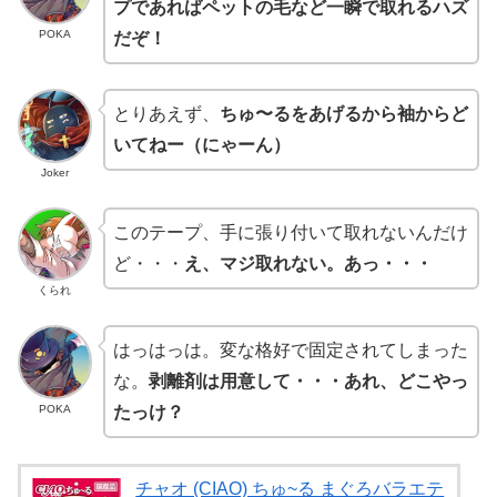
プであればペットの毛など一瞬で取れるハズ
POKA
だぞ！
とりあえず、
ちゅ〜るをあげるから袖からど
いてねー（にゃーん）
Joker
このテープ、手に張り付いて取れないんだけ
ど・・・
え、マジ取れない。あっ・・・
くられ
はっはっは。変な格好で固定されてしまった
な。
剥離剤は用意して・・・あれ、どこやっ
POKA
たっけ？
チャオ (CIAO) ちゅ~る まぐろバラエテ